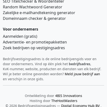
SEO Titelchecker & Woordenteller
Random Wachtwoord Generator
Zakelijke e‑mailhandtekening generator
Domeinnaam checker & generator
Voor ondernemers
Aanmelden (gratis)
Advertentie‑ en promotiepakketten
Zoek bedrijven op vestigingsadres
Bedrijfsvestigingsadres is de online bedrijvengids voor en
Hi 👋 We horen graag uw feedback!
door ondernemers. Vind op één plek het
bedrijfsadres
,
KvK‑nummer, website, producten en diensten van elk bedrijf.
Wil je beter online gevonden worden?
Meld jouw bedrijf aan
en verschijn in onze gids.
Ontwikkeling door
4BIS Innovations
Hosting door
TheHostMasters
Verstuur
© 2026 Bedrijfsvestigingsadres —
Digital Economy Hub BV
.