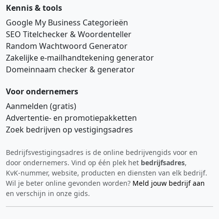
Kennis & tools
Google My Business Categorieën
SEO Titelchecker & Woordenteller
Random Wachtwoord Generator
Zakelijke e‑mailhandtekening generator
Domeinnaam checker & generator
Voor ondernemers
Aanmelden (gratis)
Advertentie‑ en promotiepakketten
Zoek bedrijven op vestigingsadres
Bedrijfsvestigingsadres is de online bedrijvengids voor en
Hi 👋 We horen graag uw feedback!
door ondernemers. Vind op één plek het
bedrijfsadres
,
KvK‑nummer, website, producten en diensten van elk bedrijf.
Wil je beter online gevonden worden?
Meld jouw bedrijf aan
en verschijn in onze gids.