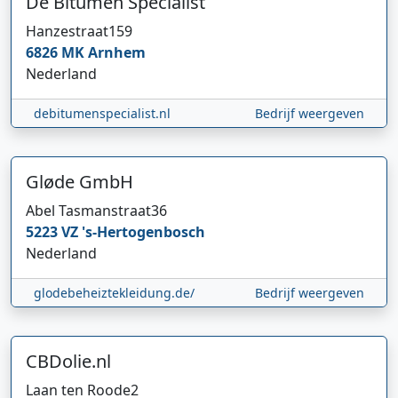
De Bitumen Specialist
Hanzestraat
159
6826 MK
Arnhem
Nederland
debitumenspecialist.nl
Bedrijf weergeven
Gløde GmbH
Abel Tasmanstraat
36
5223 VZ
's-Hertogenbosch
Nederland
glodebeheiztekleidung.de/
Bedrijf weergeven
CBDolie.nl
Laan ten Roode
2