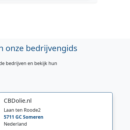
n onze bedrijvengids
de bedrijven en bekijk hun
CBDolie.nl
Laan ten Roode
2
5711 GC
Someren
Nederland