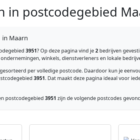
en in postcodegebied M
1 in Maarn
codegebied
3951
? Op deze pagina vind je
2
bedrijven gevest
e ondernemingen, winkels, dienstverleners en lokale bedrijve
jk gesorteerd per volledige postcode. Daardoor kun je een
postcodegebied
3951
. Dat maakt deze pagina ideaal voor ied
nen postcodegebied
3951
zijn de volgende postcodes gevon