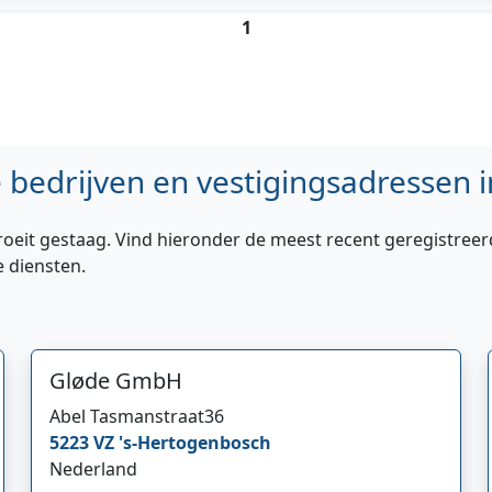
1
bedrijven en vestigingsadressen i
roeit gestaag. Vind hieronder de meest recent geregistreer
e diensten.
Gløde GmbH
Abel Tasmanstraat
36
5223 VZ
's-Hertogenbosch
Nederland