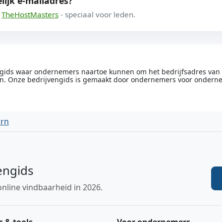
lijk e-mailadres?
a
TheHostMasters
- speciaal voor leden.
engids waar ondernemers naartoe kunnen om het bedrijfsadres van he
n. Onze bedrijvengids is gemaakt door ondernemers voor ondern
arn
engids
online vindbaarheid in 2026.