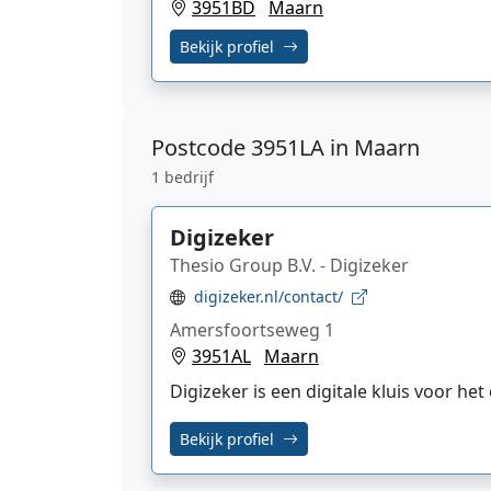
3951BD
Maarn
Bekijk profiel
Postcode
3951LA in Maarn
1 bedrijf
Digizeker
Thesio Group B.V. - Digizeker
digizeker.nl/contact/
Amersfoortseweg 1
3951AL
Maarn
Digizeker is een digitale kluis voor 
Bekijk profiel