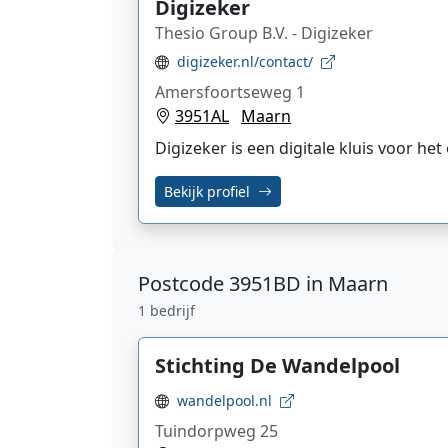
Digizeker
Thesio Group B.V. - Digizeker
digizeker.nl/contact/
Amersfoortseweg 1
3951AL
Maarn
Digizeker is een digitale kluis voor 
Bekijk profiel
Postcode
3951BD in Maarn
1 bedrijf
Stichting De Wandelpool
wandelpool.nl
Tuindorpweg 25