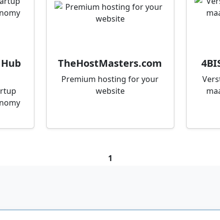
 Hub
TheHostMasters.com
4BI
Premium hosting for your
Vers
artup
website
maa
onomy
1