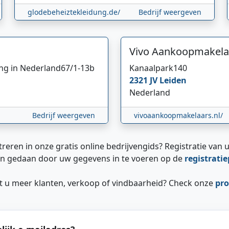
glodebeheiztekleidung.de/
Bedrijf weergeven
Vivo Aankoopmakela
ing in Nederland
67/1-13b
Kanaalpark
140
2321 JV
Leiden
Nederland
Bedrijf weergeven
vivoaankoopmakelaars.nl/
treren in onze gratis online bedrijvengids? Registratie van u
n gedaan door uw gegevens in te voeren op de
registrati
ilt u meer klanten, verkoop of vindbaarheid? Check onze
pro