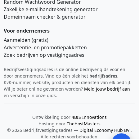
Random Wachtwoord Generator
Zakelijke e‑mailhandtekening generator
Domeinnaam checker & generator
Voor ondernemers
Aanmelden (gratis)
Advertentie‑ en promotiepakketten
Zoek bedrijven op vestigingsadres
Bedrijfsvestigingsadres is de online bedrijvengids voor en
Hi 👋 We horen graag uw feedback!
door ondernemers. Vind op één plek het
bedrijfsadres
,
KvK‑nummer, website, producten en diensten van elk bedrijf.
Wil je beter online gevonden worden?
Meld jouw bedrijf aan
en verschijn in onze gids.
Ontwikkeling door
4BIS Innovations
Hosting door
TheHostMasters
Verstuur
© 2026 Bedrijfsvestigingsadres —
Digital Economy Hub BV
.
Alle rechten voorbehouden.