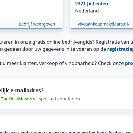
2321 JV
Leiden
Nederland
Bedrijf weergeven
vivoaankoopmakelaars.nl/
treren in onze gratis online bedrijvengids? Registratie van u
n gedaan door uw gegevens in te voeren op de
registrati
ilt u meer klanten, verkoop of vindbaarheid? Check onze
pro
lijk e-mailadres?
a
TheHostMasters
- speciaal voor leden.
engids waar ondernemers naartoe kunnen om het bedrijfsadres van he