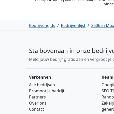
vinde
Bedrijvengids
/
Bedrijvenlijst
/
3606 in Ma
Sta bovenaan in onze bedrijv
Meld jouw bedrijf gratis aan en vergroot je 
Verkennen
Kenni
Alle bedrijven
Googl
Promoot je bedrijf
SEO Ti
Partners
Rando
Over ons
Zakeli
Contact
gener