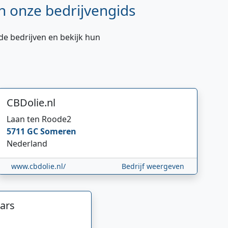
n onze bedrijvengids
de bedrijven en bekijk hun
CBDolie.nl
Laan ten Roode
2
5711 GC
Someren
Nederland
www.cbdolie.nl/
Bedrijf weergeven
ars