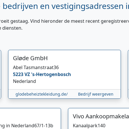
bedrijven en vestigingsadressen i
roeit gestaag. Vind hieronder de meest recent geregistreer
e diensten.
Gløde GmbH
Abel Tasmanstraat
36
5223 VZ
's-Hertogenbosch
Nederland
glodebeheiztekleidung.de/
Bedrijf weergeven
Vivo Aankoopmakela
ing in Nederland
67/1-13b
Kanaalpark
140