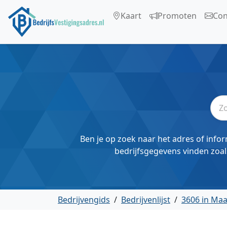
Kaart
Promoten
Con
Ben je op zoek naar het adres of infor
bedrijfsgegevens vinden zoal
Bedrijvengids
/
Bedrijvenlijst
/
3606 in Ma