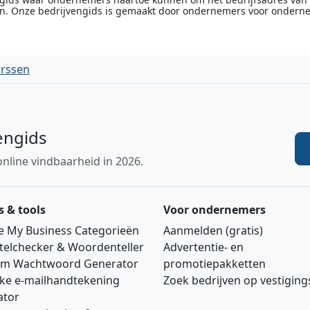
n. Onze bedrijvengids is gemaakt door ondernemers voor ondern
arssen
engids
online vindbaarheid in 2026.
s & tools
Voor ondernemers
e My Business Categorieën
Aanmelden (gratis)
telchecker & Woordenteller
Advertentie‑ en
m Wachtwoord Generator
promotiepakketten
jke e‑mailhandtekening
Zoek bedrijven op vestigin
ator