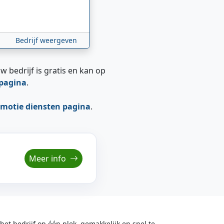
Bedrijf weergeven
w bedrijf is gratis en kan op
epagina
.
motie diensten pagina
.
Meer info
t bedrijf op één plek, gemakkelijk en snel te