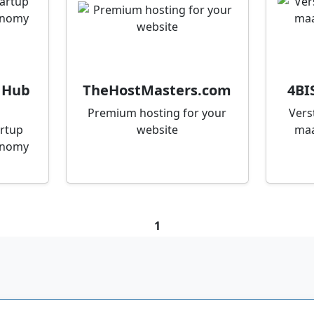
 Hub
TheHostMasters.com
4BI
Premium hosting for your
Vers
artup
website
maa
onomy
1