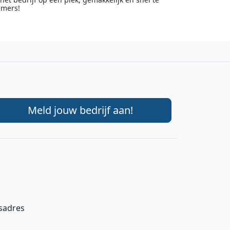
emers!
Meld jouw bedrijf aan!
gsadres
Hi 👋 We horen graag uw feedback!