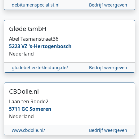
debitumenspecialist.nl
Bedrijf weergeven
Gløde GmbH
Abel Tasmanstraat
36
5223 VZ
's-Hertogenbosch
Nederland
glodebeheiztekleidung.de/
Bedrijf weergeven
CBDolie.nl
Laan ten Roode
2
5711 GC
Someren
Nederland
www.cbdolie.nl/
Bedrijf weergeven