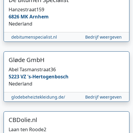
Hanzestraat
159
6826 MK
Arnhem
Nederland
debitumenspecialist.nl
Bedrijf weergeven
Gløde GmbH
Abel Tasmanstraat
36
5223 VZ
's-Hertogenbosch
Nederland
glodebeheiztekleidung.de/
Bedrijf weergeven
CBDolie.nl
Laan ten Roode
2