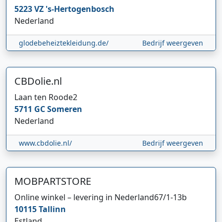
5223 VZ
's-Hertogenbosch
Nederland
glodebeheiztekleidung.de/
Bedrijf weergeven
CBDolie.nl
Laan ten Roode
2
5711 GC
Someren
Nederland
www.cbdolie.nl/
Bedrijf weergeven
MOBPARTSTORE
Online winkel – levering in Nederland
67/1-13b
10115
Tallinn
Estland