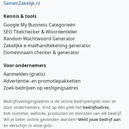
SamenZakelijk.nl
Kennis & tools
Google My Business Categorieën
SEO Titelchecker & Woordenteller
Random Wachtwoord Generator
Zakelijke e‑mailhandtekening generator
Domeinnaam checker & generator
Voor ondernemers
Aanmelden (gratis)
Advertentie‑ en promotiepakketten
Zoek bedrijven op vestigingsadres
Bedrijfsvestigingsadres is de online bedrijvengids voor en
Hi 👋 We horen graag uw feedback!
door ondernemers. Vind op één plek het
bedrijfsadres
,
KvK‑nummer, website, producten en diensten van elk bedrijf.
Wil je beter online gevonden worden?
Meld jouw bedrijf aan
en verschijn in onze gids.