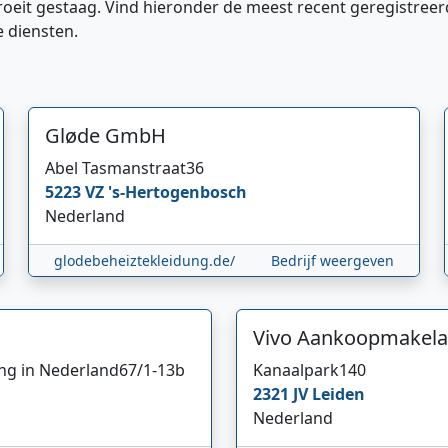
roeit gestaag. Vind hieronder de meest recent geregistreer
e diensten.
Gløde GmbH
Abel Tasmanstraat
36
5223 VZ
's-Hertogenbosch
Nederland
glodebeheiztekleidung.de/
Bedrijf weergeven
Vivo Aankoopmakela
ing in Nederland
67/1-13b
Kanaalpark
140
2321 JV
Leiden
Nederland