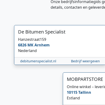
Onze bedrijfsinformatiegids g
details, contacten en geleverd
De Bitumen Specialist
Hanzestraat
159
6826 MK
Arnhem
Nederland
debitumenspecialist.nl
Bedrijf weergeven
MOBPARTSTORE
Online winkel – lever
10115
Tallinn
Estland