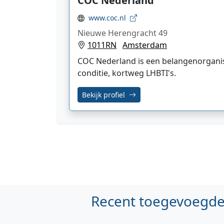
COC Nederland
www.coc.nl
Nieuwe Herengracht 49
1011RN
Amsterdam
COC Nederland is een belangenorganis
conditie, kortweg LHBTI's.
Bekijk profiel
Recent toegevoegde 