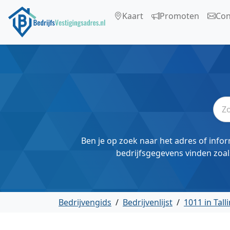
Kaart
Promoten
Con
Ben je op zoek naar het adres of infor
bedrijfsgegevens vinden zoal
Bedrijvengids
/
Bedrijvenlijst
/
1011 in Tall