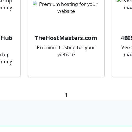
 Hub
TheHostMasters.com
4BI
Premium hosting for your
Vers
artup
website
maa
onomy
1