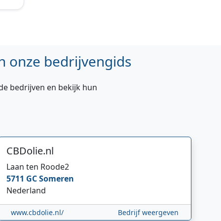
n onze bedrijvengids
de bedrijven en bekijk hun
CBDolie.nl
Laan ten Roode
2
5711 GC
Someren
Nederland
www.cbdolie.nl/
Bedrijf weergeven