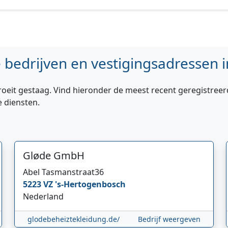
bedrijven en vestigingsadressen i
roeit gestaag. Vind hieronder de meest recent geregistreer
e diensten.
Gløde GmbH
Abel Tasmanstraat
36
5223 VZ
's-Hertogenbosch
Nederland
glodebeheiztekleidung.de/
Bedrijf weergeven