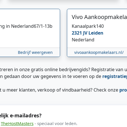
Vivo Aankoopmakela
ing in Nederland
67/1-13b
Kanaalpark
140
2321 JV
Leiden
Nederland
Bedrijf weergeven
vivoaankoopmakelaars.nl/
treren in onze gratis online bedrijvengids? Registratie van u
n gedaan door uw gegevens in te voeren op de
registrati
ilt u meer klanten, verkoop of vindbaarheid? Check onze
pro
lijk e-mailadres?
a
TheHostMasters
- speciaal voor leden.