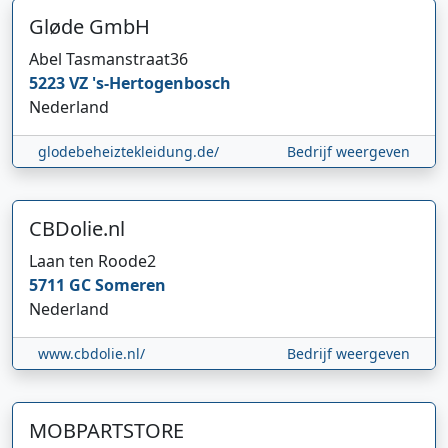
Gløde GmbH
Abel Tasmanstraat
36
5223 VZ
's-Hertogenbosch
Nederland
glodebeheiztekleidung.de/
Bedrijf weergeven
CBDolie.nl
Laan ten Roode
2
5711 GC
Someren
Nederland
www.cbdolie.nl/
Bedrijf weergeven
MOBPARTSTORE