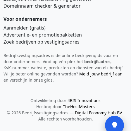
Domeinnaam checker & generator
Voor ondernemers
Aanmelden (gratis)
Advertentie‑ en promotiepakketten
Zoek bedrijven op vestigingsadres
Bedrijfsvestigingsadres is de online bedrijvengids voor en
Hi 👋 We horen graag uw feedback!
door ondernemers. Vind op één plek het
bedrijfsadres
,
KvK‑nummer, website, producten en diensten van elk bedrijf.
Wil je beter online gevonden worden?
Meld jouw bedrijf aan
en verschijn in onze gids.
Ontwikkeling door
4BIS Innovations
Hosting door
TheHostMasters
Verstuur
© 2026 Bedrijfsvestigingsadres —
Digital Economy Hub BV
.
Alle rechten voorbehouden.