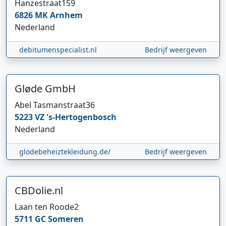
Hanzestraat
159
6826 MK
Arnhem
Nederland
debitumenspecialist.nl
Bedrijf weergeven
Gløde GmbH
Abel Tasmanstraat
36
5223 VZ
's-Hertogenbosch
Nederland
glodebeheiztekleidung.de/
Bedrijf weergeven
CBDolie.nl
Laan ten Roode
2
5711 GC
Someren