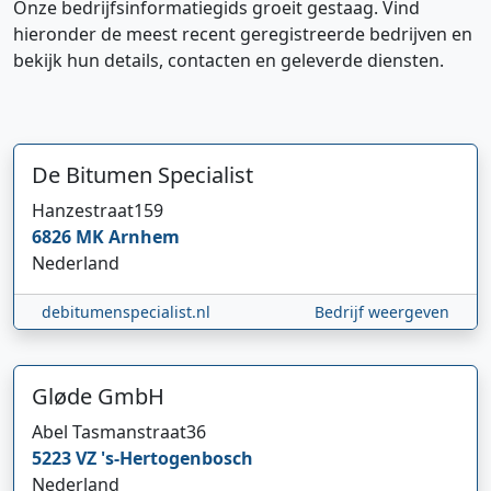
Onze bedrijfsinformatiegids groeit gestaag. Vind
hieronder de meest recent geregistreerde bedrijven en
bekijk hun details, contacten en geleverde diensten.
De Bitumen Specialist
Hanzestraat
159
6826 MK
Arnhem
Nederland
debitumenspecialist.nl
Bedrijf weergeven
Hi 👋 We horen graag uw feedback!
Gløde GmbH
Abel Tasmanstraat
36
5223 VZ
's-Hertogenbosch
Nederland