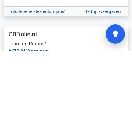
glodebeheiztekleidung.de/
Bedrijf weergeven
Verstuur
CBDolie.nl
Laan ten Roode
2
5711 GC
Someren
Nederland
www.cbdolie.nl/
Bedrijf weergeven
MOBPARTSTORE
Online winkel – levering in Nederland
67/1-13b
10115
Tallinn
Estland
www.mobpartstore.nl/
Bedrijf weergeven