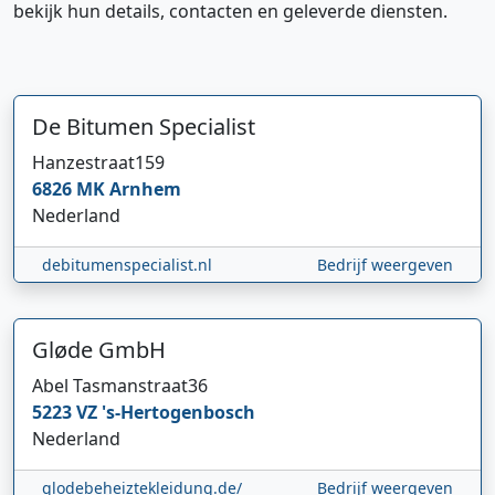
bekijk hun details, contacten en geleverde diensten.
De Bitumen Specialist
Hanzestraat
159
6826 MK
Arnhem
Nederland
debitumenspecialist.nl
Bedrijf weergeven
Hi 👋 We horen graag uw feedback!
Gløde GmbH
Abel Tasmanstraat
36
5223 VZ
's-Hertogenbosch
Nederland
glodebeheiztekleidung.de/
Bedrijf weergeven