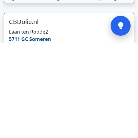
Verstuur
CBDolie.nl
Laan ten Roode
2
5711 GC
Someren
Nederland
www.cbdolie.nl/
Bedrijf weergeven
MOBPARTSTORE
Online winkel – levering in Nederland
67/1-13b
10115
Tallinn
Estland
www.mobpartstore.nl/
Bedrijf weergeven