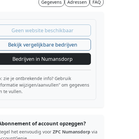
Gegevens
Adressen
FAQ
Geen website beschikbaar
Bekijk vergelijkbare bedrijven
Bedrijven in Numansdorp
p: zie je ontbrekende info? Gebruik
nformatie wijzigen/aanvullen” om gegevens
n te vullen.
Abonnement of account opzeggen?
Regel het eenvoudig voor
ZPC Numansdorp
via
AccountGenie.