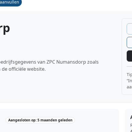
/aanvullen
rp
e bedrijfsgegevens van ZPC Numansdorp zoals
 officiële website.
Ti
“I
aa
Aangesloten op: 5 maanden geleden