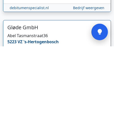
debitumenspecialist.nl
Bedrijf weergeven
Verstuur
Gløde GmbH
Abel Tasmanstraat
36
5223 VZ
's-Hertogenbosch
Nederland
glodebeheiztekleidung.de/
Bedrijf weergeven
CBDolie.nl
Laan ten Roode
2
5711 GC
Someren
Nederland
www.cbdolie.nl/
Bedrijf weergeven