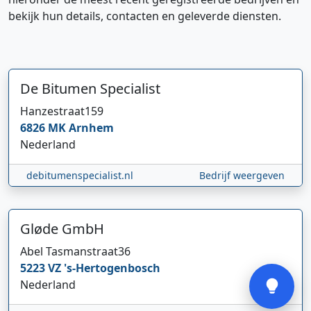
bekijk hun details, contacten en geleverde diensten.
De Bitumen Specialist
Hanzestraat
159
Hi 👋 We horen graag uw feedback!
6826 MK
Arnhem
Nederland
debitumenspecialist.nl
Bedrijf weergeven
Gløde GmbH
Abel Tasmanstraat
36
Verstuur
5223 VZ
's-Hertogenbosch
Nederland