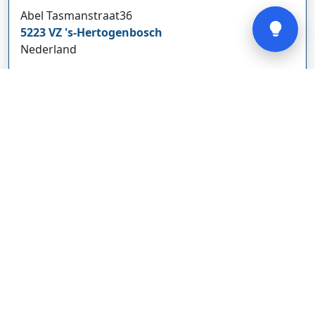
Abel Tasmanstraat
36
5223 VZ
's-Hertogenbosch
Nederland
glodebeheiztekleidung.de/
Bedrijf weergeven
CBDolie.nl
Laan ten Roode
2
5711 GC
Someren
Nederland
www.cbdolie.nl/
Bedrijf weergeven
MOBPARTSTORE
Online winkel – levering in Nederland
67/1-13b