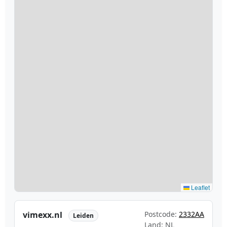
Leaflet
vimexx.nl
Postcode:
2332AA
Leiden
Land: NL