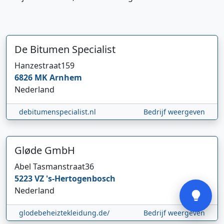
De Bitumen Specialist
Hanzestraat
159
6826 MK
Arnhem
Hi 👋 We horen graag uw feedback!
Nederland
debitumenspecialist.nl
Bedrijf weergeven
Gløde GmbH
Abel Tasmanstraat
36
Verstuur
5223 VZ
's-Hertogenbosch
Nederland
glodebeheiztekleidung.de/
Bedrijf weergeven