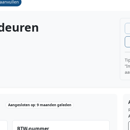
/aanvullen
deuren
Ti
“I
aa
Aangesloten op: 9 maanden geleden
BTW-nummer