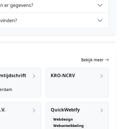
en er gegevens?
 vinden?
Bekijk meer
tijdschrift
KRO-NCRV
erdam
.V.
QuickWebify
Webdesign
Webontwikkeling