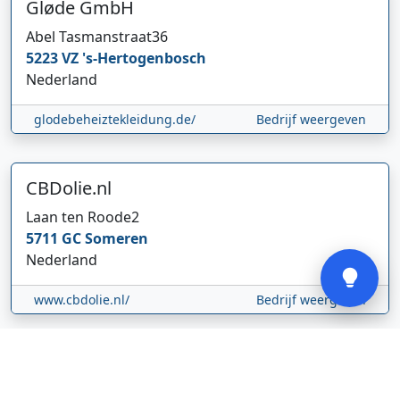
Gløde GmbH
Abel Tasmanstraat
36
5223 VZ
's-Hertogenbosch
Hi 👋 We horen graag uw feedback!
Nederland
glodebeheiztekleidung.de/
Bedrijf weergeven
CBDolie.nl
Laan ten Roode
2
5711 GC
Someren
Verstuur
Nederland
www.cbdolie.nl/
Bedrijf weergeven
MOBPARTSTORE
Online winkel – levering in Nederland
67/1-13b