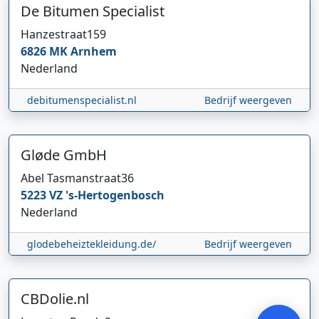
De Bitumen Specialist
Hanzestraat
159
6826 MK
Arnhem
Nederland
debitumenspecialist.nl
Bedrijf weergeven
Gløde GmbH
Hi 👋 We horen graag uw feedback!
Abel Tasmanstraat
36
5223 VZ
's-Hertogenbosch
Nederland
glodebeheiztekleidung.de/
Bedrijf weergeven
CBDolie.nl
Verstuur