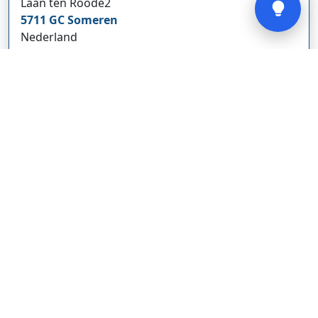
Laan ten Roode
2
5711 GC
Someren
Nederland
www.cbdolie.nl/
Bedrijf weergeven
MOBPARTSTORE
Online winkel – levering in Nederland
67/1-13b
10115
Tallinn
Estland
www.mobpartstore.nl/
Bedrijf weergeven
Vivo Aankoopmakelaars
Kanaalpark
140
2321 JV
Leiden