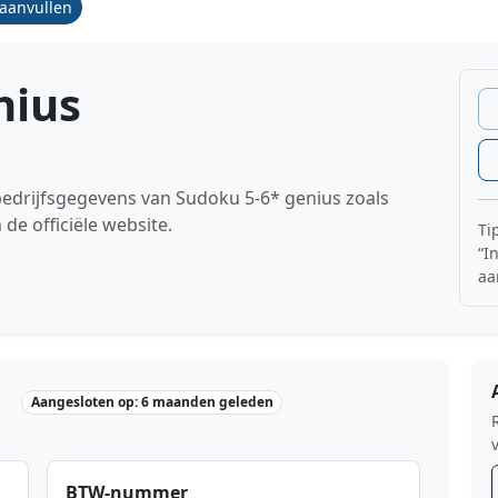
/aanvullen
nius
 bedrijfsgegevens van Sudoku 5-6* genius zoals
 officiële website.
Ti
“I
aa
Aangesloten op: 6 maanden geleden
BTW-nummer