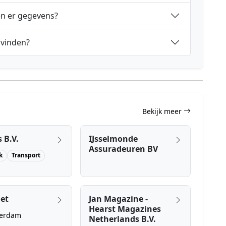
en er gegevens?
 vinden?
Bekijk meer
 B.V.
IJsselmonde
Assuradeuren BV
k
Transport
et
Jan Magazine -
Hearst Magazines
erdam
Netherlands B.V.