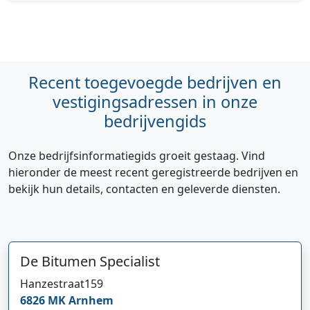
Recent toegevoegde bedrijven en
vestigingsadressen in onze
bedrijvengids
Onze bedrijfsinformatiegids groeit gestaag. Vind
hieronder de meest recent geregistreerde bedrijven en
bekijk hun details, contacten en geleverde diensten.
De Bitumen Specialist
Hi 👋 We horen graag uw feedback!
Hanzestraat
159
6826 MK
Arnhem