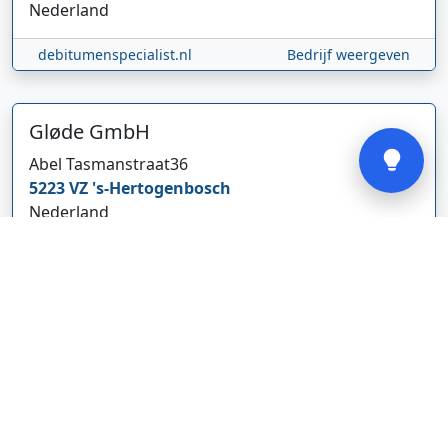
Nederland
debitumenspecialist.nl
Bedrijf weergeven
Verstuur
Gløde GmbH
Abel Tasmanstraat
36
5223 VZ
's-Hertogenbosch
Nederland
glodebeheiztekleidung.de/
Bedrijf weergeven
CBDolie.nl
Laan ten Roode
2
5711 GC
Someren
Nederland