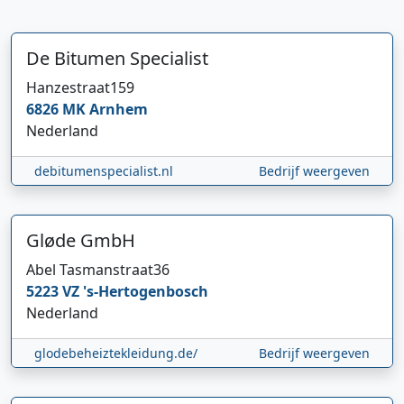
De Bitumen Specialist
Hanzestraat
159
6826 MK
Arnhem
Nederland
debitumenspecialist.nl
Bedrijf weergeven
Gløde GmbH
Hi 👋 We horen graag uw feedback!
Abel Tasmanstraat
36
5223 VZ
's-Hertogenbosch
Nederland
glodebeheiztekleidung.de/
Bedrijf weergeven