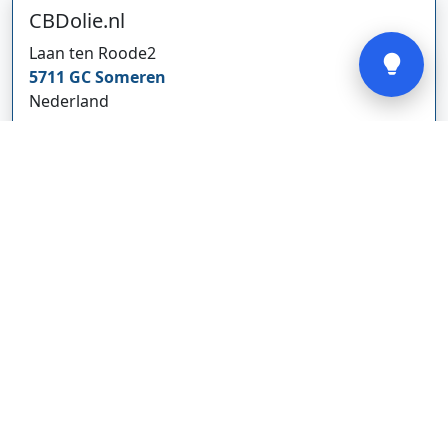
CBDolie.nl
Verstuur
Laan ten Roode
2
5711 GC
Someren
Nederland
www.cbdolie.nl/
Bedrijf weergeven
MOBPARTSTORE
Online winkel – levering in Nederland
67/1-13b
10115
Tallinn
Estland
www.mobpartstore.nl/
Bedrijf weergeven
Vivo Aankoopmakelaars