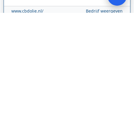
www.cbdolie.nl/
Bedrijf weergeven
MOBPARTSTORE
Online winkel – levering in Nederland
67/1-13b
10115
Tallinn
Estland
www.mobpartstore.nl/
Bedrijf weergeven
Vivo Aankoopmakelaars
Kanaalpark
140
2321 JV
Leiden
Nederland
vivoaankoopmakelaars.nl/
Bedrijf weergeven