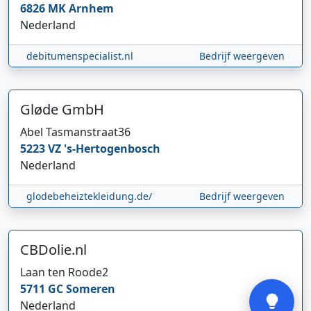
6826 MK
Arnhem
Nederland
debitumenspecialist.nl
Bedrijf weergeven
Gløde GmbH
Abel Tasmanstraat
36
Hi 👋 We horen graag uw feedback!
5223 VZ
's-Hertogenbosch
Nederland
glodebeheiztekleidung.de/
Bedrijf weergeven
CBDolie.nl
Laan ten Roode
2
Verstuur
5711 GC
Someren
Nederland