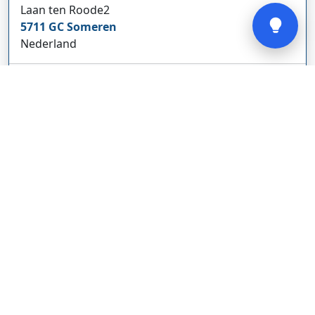
Laan ten Roode
2
5711 GC
Someren
Nederland
www.cbdolie.nl/
Bedrijf weergeven
MOBPARTSTORE
Online winkel – levering in Nederland
67/1-13b
10115
Tallinn
Estland
www.mobpartstore.nl/
Bedrijf weergeven
Vivo Aankoopmakelaars
Kanaalpark
140
2321 JV
Leiden