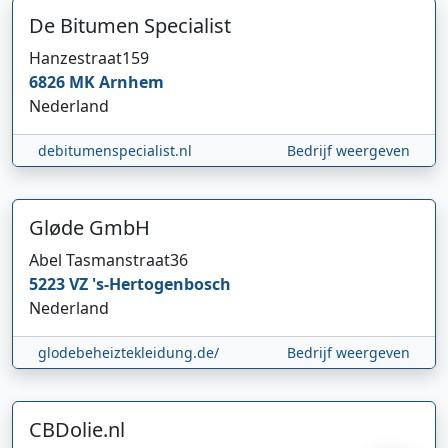
De Bitumen Specialist
Hanzestraat
159
6826 MK
Arnhem
Nederland
debitumenspecialist.nl
Bedrijf weergeven
Gløde GmbH
Hi 👋 We horen graag uw feedback!
Abel Tasmanstraat
36
5223 VZ
's-Hertogenbosch
Nederland
glodebeheiztekleidung.de/
Bedrijf weergeven
CBDolie.nl
Verstuur