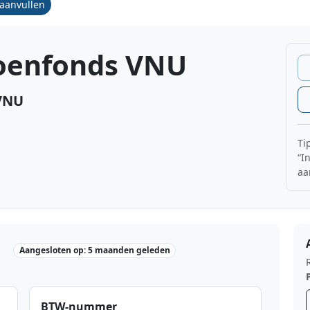
/aanvullen
ioenfonds VNU
 VNU
Ti
“I
aa
Aangesloten op: 5 maanden geleden
BTW-nummer