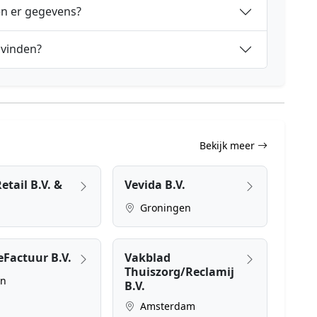
en er gegevens?
 vinden?
Bekijk meer
Retail B.V. &
Vevida B.V.
Groningen
eFactuur B.V.
Vakblad
Thuiszorg/Reclamij
en
B.V.
Amsterdam