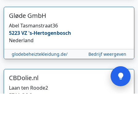
Hi 👋 We horen graag uw feedback!
Gløde GmbH
Abel Tasmanstraat
36
5223 VZ
's-Hertogenbosch
Nederland
glodebeheiztekleidung.de/
Bedrijf weergeven
Verstuur
CBDolie.nl
Laan ten Roode
2
5711 GC
Someren
Nederland
www.cbdolie.nl/
Bedrijf weergeven