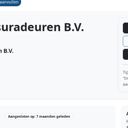
/aanvullen
uradeuren B.V.
 B.V.
Ti
“I
aa
Aangesloten op: 7 maanden geleden