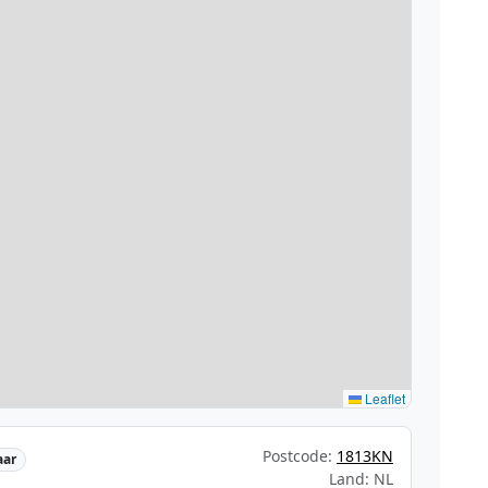
Leaflet
Postcode:
1813KN
aar
Land: NL