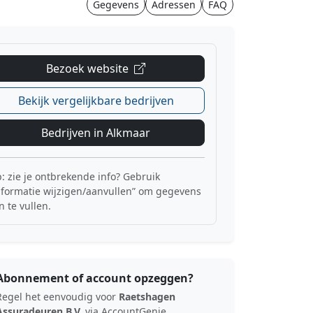
Gegevens
Adressen
FAQ
Bezoek website
Bekijk vergelijkbare bedrijven
Bedrijven in Alkmaar
p: zie je ontbrekende info? Gebruik
nformatie wijzigen/aanvullen” om gegevens
n te vullen.
Abonnement of account opzeggen?
Regel het eenvoudig voor
Raetshagen
Assuradeuren B.V.
via AccountGenie.