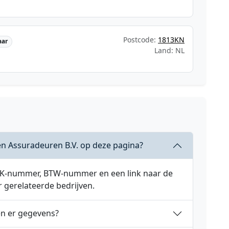
Postcode:
1813KN
aar
Land: NL
n Assuradeuren B.V. op deze pagina?
 KVK-nummer, BTW-nummer en een link naar de
r gerelateerde bedrijven.
en er gegevens?