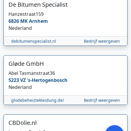
De Bitumen Specialist
Hanzestraat
159
6826 MK
Arnhem
Nederland
debitumenspecialist.nl
Bedrijf weergeven
Gløde GmbH
Hi 👋 We horen graag uw feedback!
Abel Tasmanstraat
36
5223 VZ
's-Hertogenbosch
Nederland
glodebeheiztekleidung.de/
Bedrijf weergeven
CBDolie.nl
Verstuur