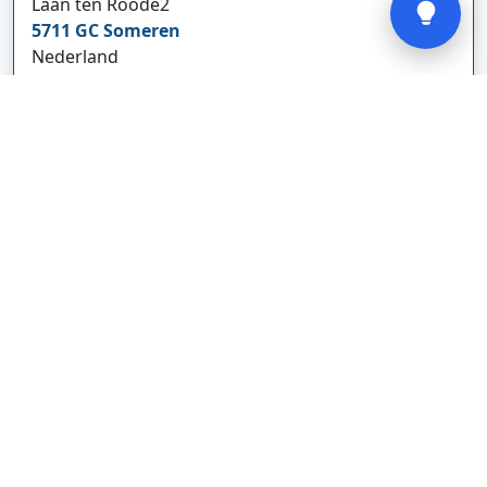
Laan ten Roode
2
5711 GC
Someren
Nederland
www.cbdolie.nl/
Bedrijf weergeven
MOBPARTSTORE
Online winkel – levering in Nederland
67/1-13b
10115
Tallinn
Estland
www.mobpartstore.nl/
Bedrijf weergeven
Vivo Aankoopmakelaars
Kanaalpark
140
2321 JV
Leiden