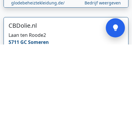
glodebeheiztekleidung.de/
Bedrijf weergeven
Verstuur
CBDolie.nl
Laan ten Roode
2
5711 GC
Someren
Nederland
www.cbdolie.nl/
Bedrijf weergeven
MOBPARTSTORE
Online winkel – levering in Nederland
67/1-13b
10115
Tallinn
Estland
www.mobpartstore.nl/
Bedrijf weergeven