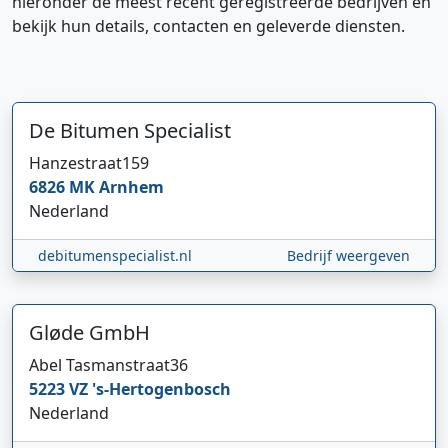
hieronder de meest recent geregistreerde bedrijven en
bekijk hun details, contacten en geleverde diensten.
De Bitumen Specialist
Hanzestraat
159
6826 MK
Arnhem
Nederland
debitumenspecialist.nl
Bedrijf weergeven
Hi 👋 We horen graag uw feedback!
Gløde GmbH
Abel Tasmanstraat
36
5223 VZ
's-Hertogenbosch
Nederland