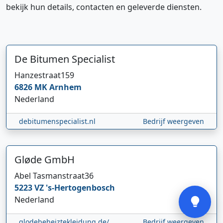
bekijk hun details, contacten en geleverde diensten.
De Bitumen Specialist
Hanzestraat
159
6826 MK
Arnhem
Hi 👋 We horen graag uw feedback!
Nederland
debitumenspecialist.nl
Bedrijf weergeven
Gløde GmbH
Abel Tasmanstraat
36
Verstuur
5223 VZ
's-Hertogenbosch
Nederland
glodebeheiztekleidung.de/
Bedrijf weergeven