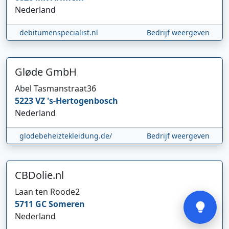
Nederland
debitumenspecialist.nl
Bedrijf weergeven
Gløde GmbH
Abel Tasmanstraat
36
Hi 👋 We horen graag uw feedback!
5223 VZ
's-Hertogenbosch
Nederland
glodebeheiztekleidung.de/
Bedrijf weergeven
CBDolie.nl
Verstuur
Laan ten Roode
2
5711 GC
Someren
Nederland