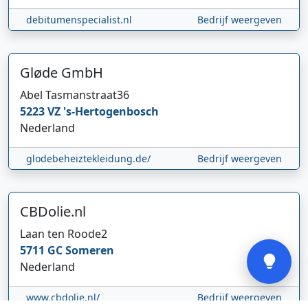
debitumenspecialist.nl
Bedrijf weergeven
Gløde GmbH
Abel Tasmanstraat
36
Hi 👋 We horen graag uw feedback!
5223 VZ
's-Hertogenbosch
Nederland
glodebeheiztekleidung.de/
Bedrijf weergeven
CBDolie.nl
Verstuur
Laan ten Roode
2
5711 GC
Someren
Nederland
www.cbdolie.nl/
Bedrijf weergeven