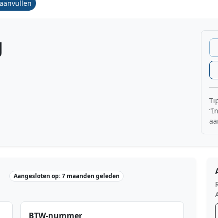
/aanvullen
g
Ti
“I
aa
Aangesloten op: 7 maanden geleden
BTW-nummer