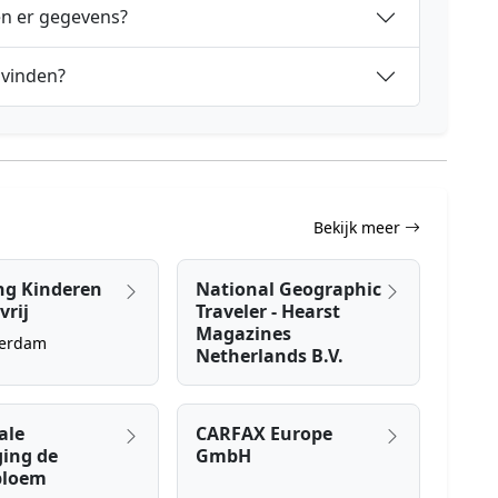
en er gegevens?
 vinden?
Bekijk meer
ng Kinderen
National Geographic
vrij
Traveler - Hearst
Magazines
erdam
Netherlands B.V.
ale
CARFAX Europe
ging de
GmbH
bloem