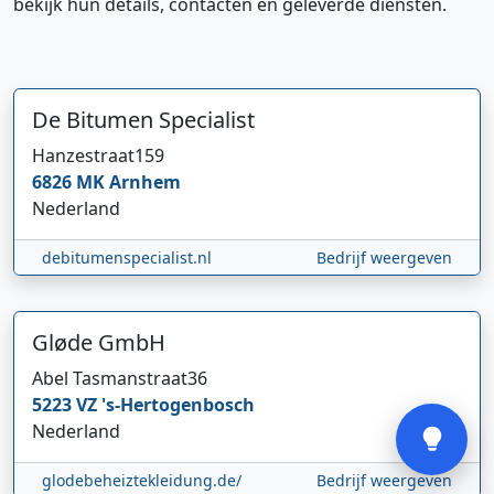
bekijk hun details, contacten en geleverde diensten.
De Bitumen Specialist
Hanzestraat
159
6826 MK
Arnhem
Hi 👋 We horen graag uw feedback!
Nederland
debitumenspecialist.nl
Bedrijf weergeven
Gløde GmbH
Abel Tasmanstraat
36
Verstuur
5223 VZ
's-Hertogenbosch
Nederland
glodebeheiztekleidung.de/
Bedrijf weergeven