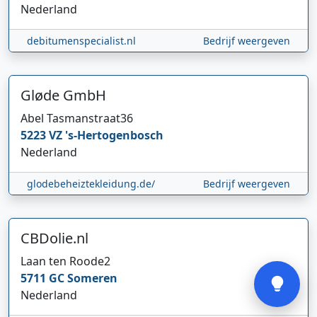
Nederland
debitumenspecialist.nl
Bedrijf weergeven
Gløde GmbH
Abel Tasmanstraat
36
Hi 👋 We horen graag uw feedback!
5223 VZ
's-Hertogenbosch
Nederland
glodebeheiztekleidung.de/
Bedrijf weergeven
CBDolie.nl
Verstuur
Laan ten Roode
2
5711 GC
Someren
Nederland