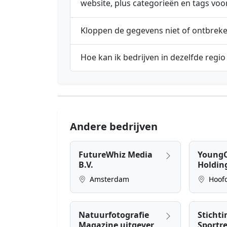
website, plus categorieën en tags voo
Kloppen de gegevens niet of ontbrek
Hoe kan ik bedrijven in dezelfde regio
Andere bedrijven
FutureWhiz Media
YoungC
B.V.
Holding
Amsterdam
Hoof
Natuurfotografie
Stichti
Magazine uitgever
Sportr