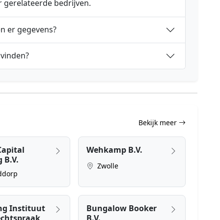
r gerelateerde bedrijven.
en er gegevens?
 vinden?
Bekijk meer
apital
Wehkamp B.V.
 B.V.
Zwolle
ddorp
ng Instituut
Bungalow Booker
echtspraak
B.V.