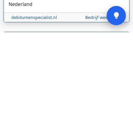
Verstuur
Nederland
debitumenspecialist.nl
Bedrijf weergeven
Gløde GmbH
Abel Tasmanstraat
36
5223 VZ
's-Hertogenbosch
Nederland
glodebeheiztekleidung.de/
Bedrijf weergeven
CBDolie.nl
Laan ten Roode
2
5711 GC
Someren
Nederland