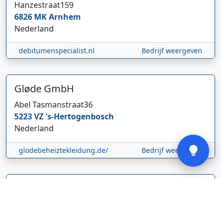
Hanzestraat
159
6826 MK
Arnhem
Nederland
Hi 👋 We horen graag uw feedback!
debitumenspecialist.nl
Bedrijf weergeven
Gløde GmbH
Abel Tasmanstraat
36
5223 VZ
's-Hertogenbosch
Nederland
Verstuur
glodebeheiztekleidung.de/
Bedrijf weergeven
CBDolie.nl
Laan ten Roode
2
5711 GC
Someren