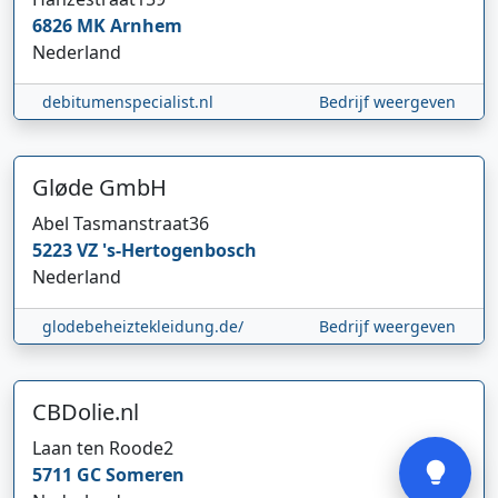
6826 MK
Arnhem
Nederland
debitumenspecialist.nl
Bedrijf weergeven
Gløde GmbH
Hi 👋 We horen graag uw feedback!
Abel Tasmanstraat
36
5223 VZ
's-Hertogenbosch
Nederland
glodebeheiztekleidung.de/
Bedrijf weergeven
CBDolie.nl
Verstuur
Laan ten Roode
2
5711 GC
Someren