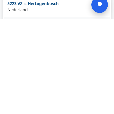
5223 VZ
's-Hertogenbosch
Nederland
glodebeheiztekleidung.de/
Bedrijf weergeven
CBDolie.nl
Laan ten Roode
2
5711 GC
Someren
Nederland
www.cbdolie.nl/
Bedrijf weergeven
MOBPARTSTORE
Online winkel – levering in Nederland
67/1-13b
10115
Tallinn
Estland