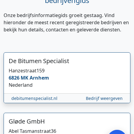
bedrijvengids
Onze bedrijfsinformatiegids groeit gestaag. Vind
hieronder de meest recent geregistreerde bedrijven en
bekijk hun details, contacten en geleverde diensten.
De Bitumen Specialist
Hanzestraat
159
Hi 👋 We horen graag uw feedback!
6826 MK
Arnhem
Nederland
debitumenspecialist.nl
Bedrijf weergeven
Gløde GmbH
Verstuur
Abel Tasmanstraat
36