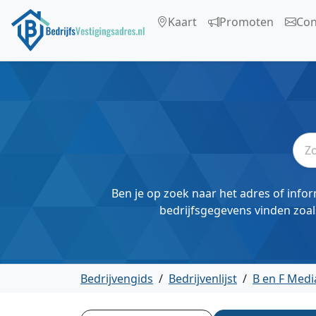
Kaart
Promoten
Con
Ben je op zoek naar het adres of infor
bedrijfsgegevens vinden zoal
Bedrijvengids
/
Bedrijvenlijst
/
B en F Medi