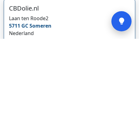
CBDolie.nl
Verstuur
Laan ten Roode
2
5711 GC
Someren
Nederland
www.cbdolie.nl/
Bedrijf weergeven
MOBPARTSTORE
Online winkel – levering in Nederland
67/1-13b
10115
Tallinn
Estland
www.mobpartstore.nl/
Bedrijf weergeven
Vivo Aankoopmakelaars