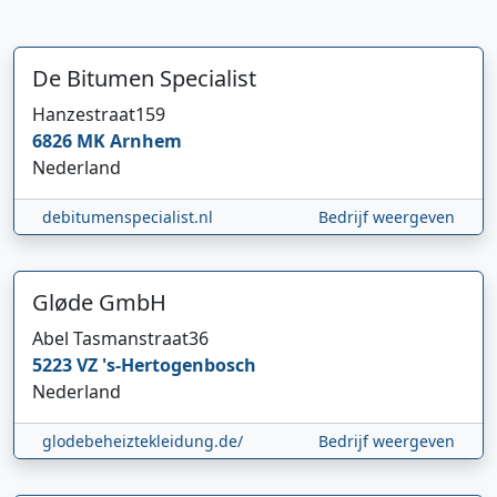
De Bitumen Specialist
Hanzestraat
159
6826 MK
Arnhem
Nederland
debitumenspecialist.nl
Bedrijf weergeven
Gløde GmbH
Hi 👋 We horen graag uw feedback!
Abel Tasmanstraat
36
5223 VZ
's-Hertogenbosch
Nederland
glodebeheiztekleidung.de/
Bedrijf weergeven