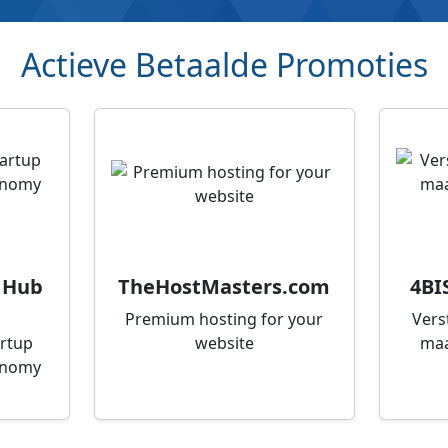
Actieve Betaalde Promoties
 Hub
TheHostMasters.com
4BI
Premium hosting for your
Vers
artup
website
maa
onomy