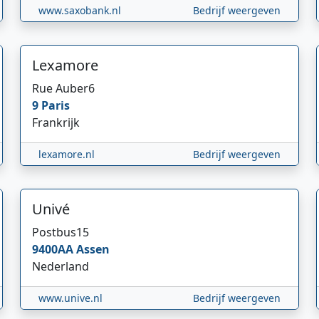
www.saxobank.nl
Bedrijf weergeven
Lexamore
Rue Auber
6
9
Paris
Frankrijk
lexamore.nl
Bedrijf weergeven
Univé
Postbus
15
9400AA
Assen
Nederland
www.unive.nl
Bedrijf weergeven