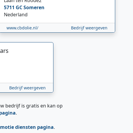
Laan ten Roode
2
5711 GC
Someren
Nederland
www.cbdolie.nl/
Bedrijf weergeven
ars
Bedrijf weergeven
w bedrijf is gratis en kan op
epagina
.
motie diensten pagina
.