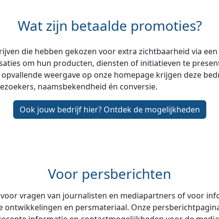
Wat zijn betaalde promoties?
drijven die hebben gekozen voor extra zichtbaarheid via ee
aties om hun producten, diensten of initiatieven te prese
n opvallende weergave op onze homepage krijgen deze bedr
bezoekers, naamsbekendheid én conversie.
Ook jouw bedrijf hier? Ontdek de mogelijkheden
Voor persberichten
voor vragen van journalisten en mediapartners of voor inf
le ontwikkelingen en persmateriaal. Onze persberichtpagin