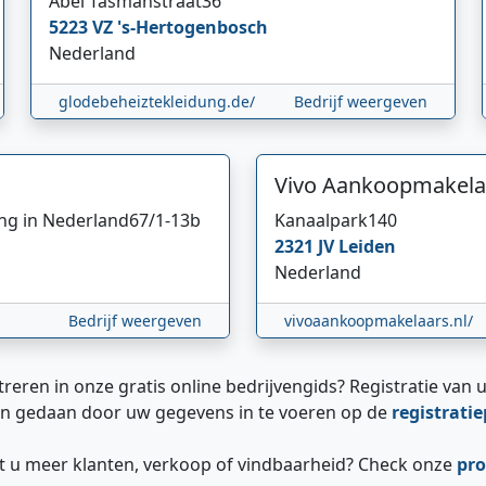
Abel Tasmanstraat
36
5223 VZ
's-Hertogenbosch
Nederland
glodebeheiztekleidung.de/
Bedrijf weergeven
Vivo Aankoopmakela
ing in Nederland
67/1-13b
Kanaalpark
140
2321 JV
Leiden
Nederland
Bedrijf weergeven
vivoaankoopmakelaars.nl/
treren in onze gratis online bedrijvengids? Registratie van u
n gedaan door uw gegevens in te voeren op de
registrati
ilt u meer klanten, verkoop of vindbaarheid? Check onze
pro