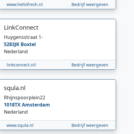
www.hellofresh.nl
Bedrijf weergeven
LinkConnect
Huygensstraat 1
-
5283JK
Boxtel
Nederland
linkconnect.nl/
Bedrijf weergeven
squla.nl
Rhijnspoorplein
22
1018TX
Amsterdam
Nederland
www.squla.nl
Bedrijf weergeven